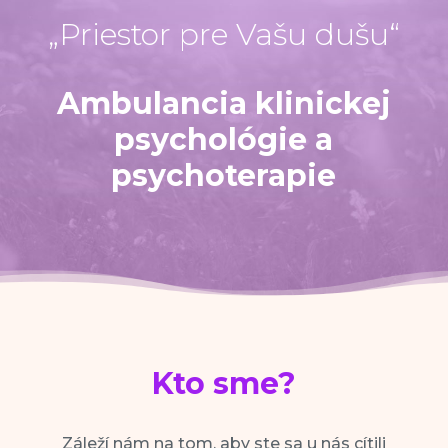
„Priestor pre Vašu dušu“
Ambulancia klinickej
psychológie a
psychoterapie
Kto sme?
Záleží nám na tom, aby ste sa u nás cítili