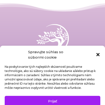
Spravujte súhlas so
súbormi cookie
Ochrana osobných údajov
Na poskytovanie tých najlepších skúseností používame
Zásady cookies
technológie, ako sú súbory cookie na ukladanie a/alebo prístup k
informáciám o zariadení. Súhlas s týmito technológiami nám
Práva pacientov
umožní spracovávať údaje, ako je správanie pri prehliadaní alebo
Dotazník spokojnosti
jedinečné ID na tejto stránke. Nesúhlas alebo odvolanie súhlasu
Cenník služieb
môže nepriaznivo ovplyvniť určité vlastnosti a funkcie.
Kontaktné informácie
Prijať