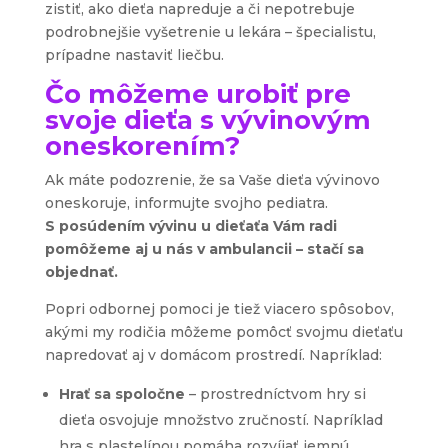
zistiť, ako dieťa napreduje a či nepotrebuje
podrobnejšie vyšetrenie u lekára – špecialistu,
prípadne nastaviť liečbu.
Čo môžeme urobiť pre
svoje dieťa s vývinovým
oneskorením?
Ak máte podozrenie, že sa Vaše dieťa vývinovo
oneskoruje, informujte svojho pediatra.
S posúdením vývinu u dieťaťa Vám radi
pomôžeme aj u nás v ambulancii – stačí sa
objednať.
Popri odbornej pomoci je tiež viacero spôsobov,
akými my rodičia môžeme pomôcť svojmu dieťaťu
napredovať aj v domácom prostredí. Napríklad:
Hrať sa spoločne
– prostredníctvom hry si
dieťa osvojuje množstvo zručností. Napríklad
hra s plastelínou pomáha rozvíjať jemnú