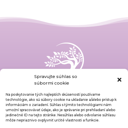
Spravujte súhlas so
súbormi cookie
Ochrana osobných údajov
Na poskytovanie tých najlepších skúseností používame
Zásady cookies
technológie, ako sú súbory cookie na ukladanie a/alebo prístup k
informáciám o zariadení. Súhlas s týmito technológiami nám
Práva pacientov
umožní spracovávať údaje, ako je správanie pri prehliadaní alebo
Dotazník spokojnosti
jedinečné ID na tejto stránke. Nesúhlas alebo odvolanie súhlasu
Cenník služieb
môže nepriaznivo ovplyvniť určité vlastnosti a funkcie.
Kontaktné informácie