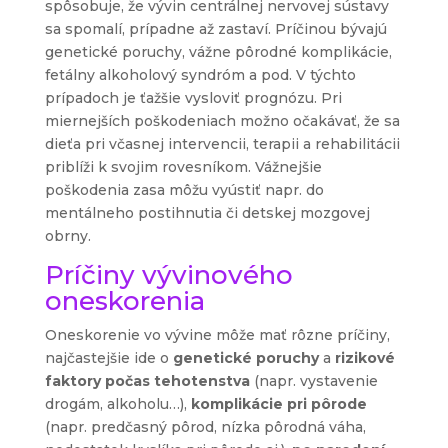
spôsobuje, že vývin centrálnej nervovej sústavy
sa spomalí, prípadne až zastaví. Príčinou bývajú
genetické poruchy, vážne pôrodné komplikácie,
fetálny alkoholový syndróm a pod. V týchto
prípadoch je ťažšie vysloviť prognózu. Pri
miernejších poškodeniach možno očakávať, že sa
dieťa pri včasnej intervencii, terapii a rehabilitácii
priblíži k svojim rovesníkom. Vážnejšie
poškodenia zasa môžu vyústiť napr. do
mentálneho postihnutia či detskej mozgovej
obrny.
Príčiny vývinového
oneskorenia
Oneskorenie vo vývine môže mať rôzne príčiny,
najčastejšie ide o
genetické poruchy
a
rizikové
faktory počas tehotenstva
(napr. vystavenie
drogám, alkoholu…),
komplikácie pri pôrode
(napr. predčasný pôrod, nízka pôrodná váha,