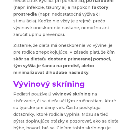
nedostatok kyslíka pri pôrode ai.),
po narodení
(napr. infekcie, traumy ai) a napokon
faktory
prostredia
(napr. nedostatočná výživa či
stimulácia). Keďže nie vždy je zrejmé, prečo
vývinové oneskorenie nastane, nemožno ani
zaručiť úplnú prevenciu.
Zistenie, že dieťa má oneskorenie vo vývine, je
pre rodiča znepokojujúce. V zásade platí, že
čím
skôr sa dieťaťu dostane primeranej pomoci,
tým vyššia je šanca na predísť, alebo
minimalizovať dlhodobé následky
.
Vývinový skríning
Pediatri používajú
vývinový skríning
na
zisťovanie, či sa dieťa učí tým zručnostiam, ktoré
sú typické pre daný vek. Často poskytujú
dotazníky, ktoré rodičia vyplnia. Môžu sa tiež
pýtať doplňujúce otázky a pozorovať, ako sa dieťa
hýbe, hovorí, hrá sa. Cieľom tohto skríningu je