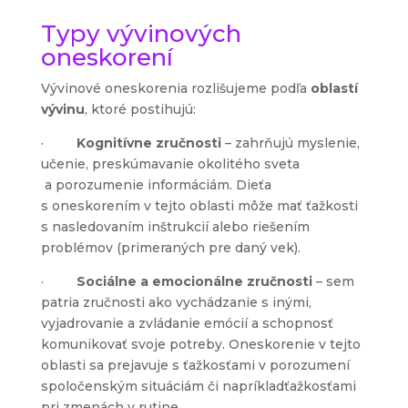
Typy vývinových
oneskorení
Vývinové oneskorenia rozlišujeme podľa
oblastí
vývinu
, ktoré postihujú:
·
Kognitívne zručnosti
– zahrňujú myslenie,
učenie, preskúmavanie okolitého sveta
a porozumenie informáciám. Dieťa
s oneskorením v tejto oblasti môže mať ťažkosti
s nasledovaním inštrukcií alebo riešením
problémov (primeraných pre daný vek).
·
Sociálne a emocionálne zručnosti
– sem
patria zručnosti ako vychádzanie s inými,
vyjadrovanie a zvládanie emócií a schopnosť
komunikovať svoje potreby. Oneskorenie v tejto
oblasti sa prejavuje s ťažkosťami v porozumení
spoločenským situáciám či napríkladťažkosťami
pri zmenách v rutine.