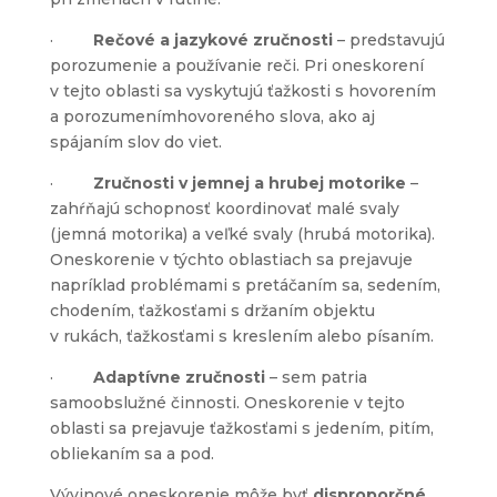
·
Rečové a jazykové zručnosti
– predstavujú
porozumenie a používanie reči. Pri oneskorení
v tejto oblasti sa vyskytujú ťažkosti s hovorením
a porozumenímhovoreného slova, ako aj
spájaním slov do viet.
·
Zručnosti v jemnej a hrubej motorike
–
zahŕňajú schopnosť koordinovať malé svaly
(jemná motorika) a veľké svaly (hrubá motorika).
Oneskorenie v týchto oblastiach sa prejavuje
napríklad problémami s pretáčaním sa, sedením,
chodením, ťažkosťami s držaním objektu
v rukách, ťažkosťami s kreslením alebo písaním.
·
Adaptívne zručnosti
– sem patria
samoobslužné činnosti. Oneskorenie v tejto
oblasti sa prejavuje ťažkosťami s jedením, pitím,
obliekaním sa a pod.
Vývinové oneskorenie môže byť
disproporčné,