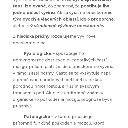
reps. izolované
, čo znamená, že
postihuje iba
jednu oblasť vývinu
. Ak sa výrazné oneskorenie
týka
dvoch a viacerých oblastí,
ide o
proporčné
,
alebo tiež
všeobecné vývinové oneskorenie.
Z hľadiska
príčiny
rozdeľujeme vývinové
oneskorenie na:
·
Fyziologické
– spôsobuje ho
nerovnomerné dozrievanie jednotlivých častí
mozgu, pričom platí, že ide o oneskorenie vývinu
v rámci širšej normy. Často sa to vyskytuje napr.
u predčasne narodených detí, detí s nízkou
pôrodnou hmotnosťou, s nižším svalovým
tonusom a pod. Ak nie sú prítomné známky
organického poškodenia mozgu, prognóza býva
priaznivá.
·
Patologické
– v tomto prípade je
prítomné funkčné poškodenie mozgu, ktoré