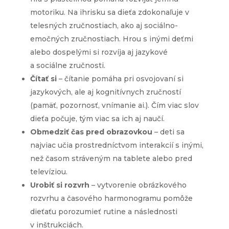
motoriku. Na ihrisku sa dieťa zdokonaľuje v
telesných zručnostiach, ako aj sociálno-
emočných zručnostiach. Hrou s inými deťmi
alebo dospelými si rozvíja aj jazykové
a sociálne zručnosti.
Čítať si
– čítanie pomáha pri osvojovaní si
jazykových, ale aj kognitívnych zručností
(pamäť, pozornosť, vnímanie ai.). Čím viac slov
dieťa počuje, tým viac sa ich aj naučí.
Obmedziť čas pred obrazovkou
– deti sa
najviac učia prostredníctvom interakcií s inými,
než časom stráveným na tablete alebo pred
televíziou.
Urobiť si rozvrh
– vytvorenie obrázkového
rozvrhu a časového harmonogramu pomôže
dieťaťu porozumieť rutine a následnosti
v inštrukciách.