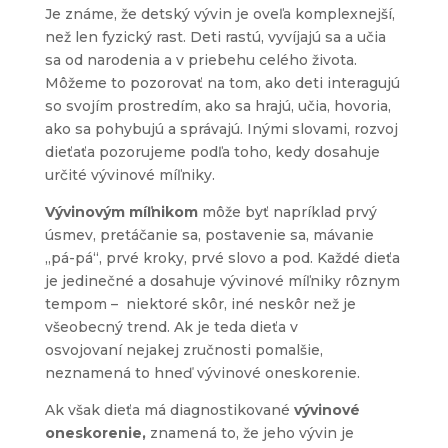
Je známe, že detský vývin je oveľa komplexnejší,
než len fyzický rast. Deti rastú, vyvíjajú sa a učia
sa od narodenia a v priebehu celého života.
Môžeme to pozorovať na tom, ako deti interagujú
so svojím prostredím, ako sa hrajú, učia, hovoria,
ako sa pohybujú a správajú. Inými slovami, rozvoj
dieťaťa pozorujeme podľa toho, kedy dosahuje
určité vývinové míľniky.
Vývinovým míľnikom
môže byť napríklad prvý
úsmev, pretáčanie sa, postavenie sa, mávanie
„pá-pá“, prvé kroky, prvé slovo a pod. Každé dieťa
je jedinečné a dosahuje vývinové míľniky rôznym
tempom – niektoré skôr, iné neskôr než je
všeobecný trend. Ak je teda dieťa v
osvojovaní nejakej zručnosti pomalšie,
neznamená to hneď vývinové oneskorenie.
Ak však dieťa má diagnostikované
vývinové
oneskorenie,
znamená to, že jeho vývin je