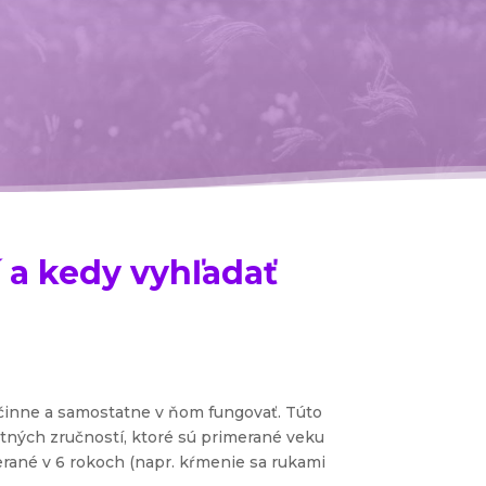
 a kedy vyhľadať
účinne a samostatne v ňom fungovať. Túto
otných zručností, ktoré sú primerané veku
merané v 6 rokoch (napr. kŕmenie sa rukami