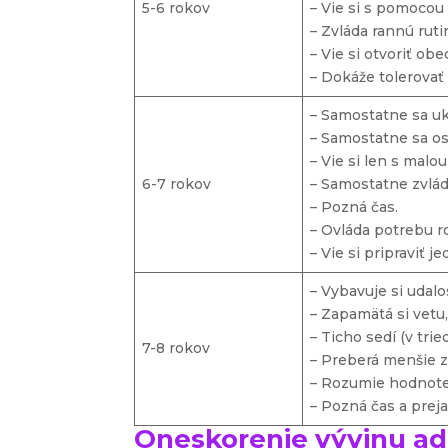
5-6 rokov
– Vie si s pomocou 
– Zvláda rannú ruti
– Vie si otvoriť obe
– Dokáže tolerovať
– Samostatne sa uk
– Samostatne sa os
– Vie si len s malo
6-7 rokov
– Samostatne zvlád
– Pozná čas.
– Ovláda potrebu ro
– Vie si pripraviť j
– Vybavuje si udalos
– Zapamätá si vetu,
– Ticho sedí (v trie
7-8 rokov
– Preberá menšie 
– Rozumie hodnote
– Pozná čas a preja
Oneskorenie vývinu ad