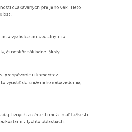
čností očakávaných pre jeho vek. Tieto
losti.
ím a vyzliekaním, sociálnymi a
, či neskôr základnej školy.
vy, prespávanie u kamarátov.
že to vyústiť do zníženého sebavedomia,
u adaptívnych zručností môžu mať ťažkosti
ťažkosťami v týchto oblastiach: