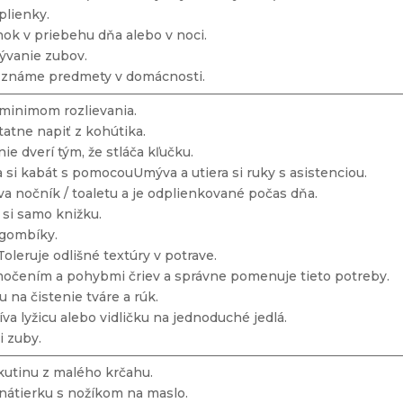
plienky.
nok v priebehu dňa alebo v noci.
ývanie zubov.
e známe predmety v domácnosti.
s minimom rozlievania.
atne napiť z kohútika.
nie dverí tým, že stláča kľučku.
a si kabát s pomocouUmýva a utiera si ruky s asistenciou.
a nočník / toaletu a je odplienkované počas dňa.
 si samo knižku.
 gombíky.
oleruje odlišné textúry v potrave.
močením a pohybmi čriev a správne pomenuje tieto potreby.
 na čistenie tváre a rúk.
va lyžicu alebo vidličku na jednoduché jedlá.
i zuby.
ekutinu z malého krčahu.
 nátierku s nožíkom na maslo.