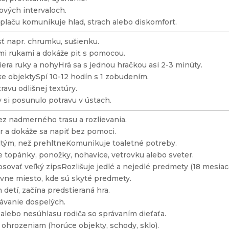
nových intervaloch.
plaču komunikuje hlad, strach alebo diskomfort.
ť napr. chrumku, sušienku.
omi rukami a dokáže piť s pomocou.
tiera ruky a nohyHrá sa s jednou hračkou asi 2-3 minúty.
ke objektySpí 10-12 hodín s 1 zobudením.
travu odlišnej textúry.
y si posunulo potravu v ústach.
bez nadmerného trasu a rozlievania.
ár a dokáže sa napiť bez pomoci.
dtým, než prehltneKomunikuje toaletné potreby.
le topánky, ponožky, nohavice, vetrovku alebo sveter.
psovať veľký zipsRozlišuje jedlé a nejedlé predmety (18 mesiac
ávne miesto, kde sú skyté predmety.
h detí, začína predstieraná hra.
ávanie dospelých.
alebo nesúhlasu rodiča so správaním dieťaťa.
hrozeniam (horúce objekty, schody, sklo).