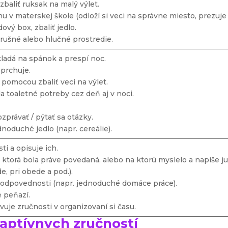
zbaliť ruksak na malý výlet.
nu v materskej škole (odloží si veci na správne miesto, prezuje s
dový box, zbaliť jedlo.
 rušné alebo hlučné prostredie.
ladá na spánok a prespí noc.
prchuje.
u pomocou zbaliť veci na výlet.
a toaletné potreby cez deň aj v noci.
zprávať / pýtať sa otázky.
ednoduché jedlo (napr. cereálie).
ti a opisuje ich.
 ktorá bola práve povedaná, alebo na ktorú myslelo a napíše ju
de, pri obede a pod.).
zodpovednosti (napr. jednoduché domáce práce).
 peňazí.
vuje zručnosti v organizovaní si času.
aptívnych zručností