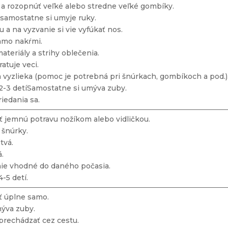
 a rozopnúť veľké alebo stredne veľké gombíky.
a samostatne si umyje ruky.
 a na vyzvanie si vie vyfúkať nos.
samo nakŕmi.
materiály a strihy oblečenia.
atuje veci.
a vyzlieka (pomoc je potrebná pri šnúrkach, gombíkoch a pod.)
 2-3 detíSamostatne si umýva zuby.
riedania sa.
ať jemnú potravu nožíkom alebo vidličkou.
 šnúrky.
stvá.
á.
nie vhodné do daného počasia.
4-5 detí.
ať úplne samo.
mýva zuby.
prechádzať cez cestu.