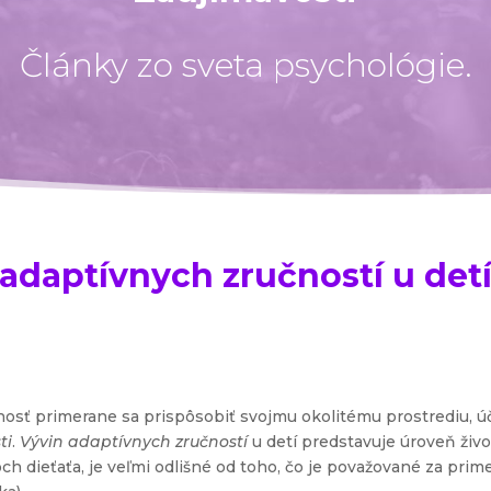
Články zo sveta psychológie.
adaptívnych zručností u detí
pnosť primerane sa prispôsobiť svojmu okolitému prostrediu, 
ti
.
Vývin adaptívnych zručností
u detí predstavuje úroveň živ
och dieťaťa, je veľmi odlišné od toho, čo je považované za pri