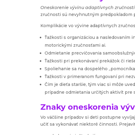
Oneskorenie vývinu adaptívnych zručností
zručnosti sú nevyhnutným predpokladom pr
Komplikácie vo vývine adaptívnych zručnost
Ťažkosti s organizáciou a nasledovaním i
motorickými zručnosťami ai.
Odmietanie precvičovania samoobslužných 
Ťažkosti pri prekonávaní prekážok či rie
Spoliehanie sa na dospelého „pomocníka
Ťažkosti v primeranom fungovaní pri nezv
Čím je dieťa staršie, tým viac si môže uv
prípadne odmietania určitých aktivít pre
Znaky oneskorenia výv
Vo väčšine prípadov si deti postupne vyvíj
učiť sa vykonávať niektoré činnosti. Preja