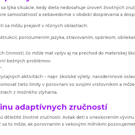
sa týka situácie, kedy dieťa nedosahuje úroveň životných zru
e samostatnosť a sebavedomie v období dospievania a dospe
í sa môžu prejaviť v rôznych oblastiach:
nštrukcií, porozumením jazyka, stravovaním, spánkom, obliekan
činností, čo môže mať vplyv aj na prechod do materskej školy
šení bežných problémov.
“.
yčajných aktivitách – napr. školské výlety, narodeninové osla
edomovať tieto limity v porovnaní so svojimi vrstovníkmi a mô
 strach z možného zlyhania.
inu adaptívnych zručností
ajú dôležité životné zručnosti. Avšak deti s oneskorením vývin
viť sa to môže, ak porovnaním s vekovými míľnikmi pozorujeme