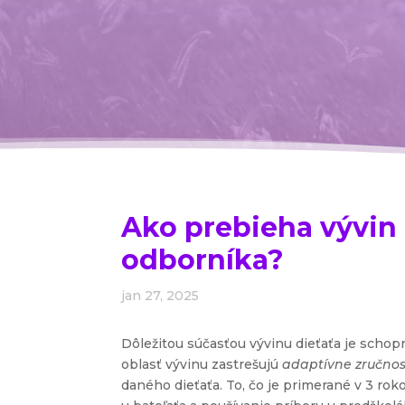
Ako prebieha vývin 
odborníka?
jan 27, 2025
Dôležitou súčasťou vývinu dieťaťa je scho
oblasť vývinu zastrešujú
adaptívne zručnos
daného dieťaťa. To, čo je primerané v 3 rok