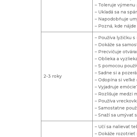
– Toleruje výmenu 
– Ukladá sa na spá
– Napodobňuje um
– Pozná, kde nájd
– Používa lyžičku 
– Dokáže sa samost
– Precvičuje otvára
– Oblieka a vyzliek
– S pomocou použív
– Sadne si a pozerá
2-3 roky
– Odopína si veľké
– Vyjadruje emócieT
– Rozlišuje medzi 
– Používa vreckovku
– Samostatne použí
– Snaží sa umývať s
– Učí sa nalievať t
– Dokáže rozotrieť