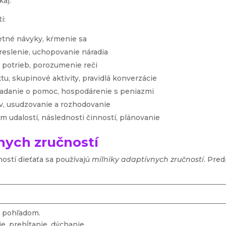
ka).
i:
letné návyky, kŕmenie sa
reslenie, uchopovanie náradia
potrieb, porozumenie reči
u, skupinové aktivity, pravidlá konverzácie
iadanie o pomoc, hospodárenie s peniazmi
v, usudzovanie a rozhodovanie
 udalostí, následnosti činností, plánovanie
nych zručností
ostí dieťaťa sa používajú
míľniky adaptívnych zručností
. Pre
y pohľadom.
ie, prehĺtanie, dýchanie.