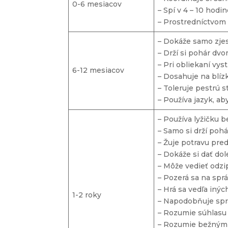
0-6 mesiacov
– Spí v 4 – 10 hodi
– Prostredníctvom 
– Dokáže samo zjes
– Drží si pohár dv
– Pri obliekaní vys
6-12 mesiacov
– Dosahuje na blíz
– Toleruje pestrú s
– Používa jazyk, ab
– Používa lyžičku 
– Samo si drží poh
– Žuje potravu pre
– Dokáže si dať do
– Môže vedieť odzi
– Pozerá sa na spr
– Hrá sa vedľa inýc
1-2 roky
– Napodobňuje spr
– Rozumie súhlasu 
– Rozumie bežným o