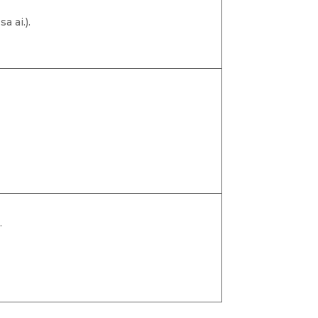
a ai.).
.