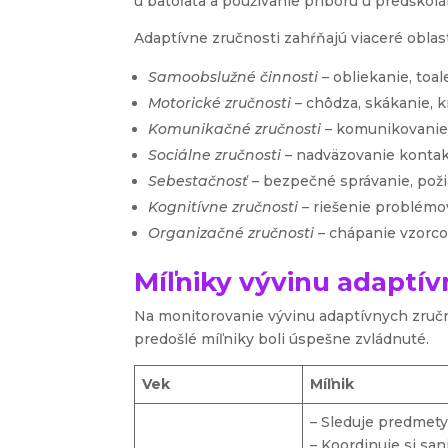
u batoľaťa a používanie príboru u predškolá
Adaptívne zručnosti zahŕňajú viaceré oblast
Samoobslužné činnosti
– obliekanie, toa
Motorické zručnosti
– chôdza, skákanie, k
Komunikačné zručnosti
– komunikovanie 
Sociálne zručnosti
– nadväzovanie kontakt
Sebestačnosť
– bezpečné správanie, pož
Kognitívne zručnosti
– riešenie problémo
Organizačné zručnosti
– chápanie vzorcom
Míľniky vývinu adaptív
Na monitorovanie vývinu adaptívnych zručn
predošlé míľniky boli úspešne zvládnuté.
Vek
Míľnik
– Sleduje predmet
– Koordinuje si san