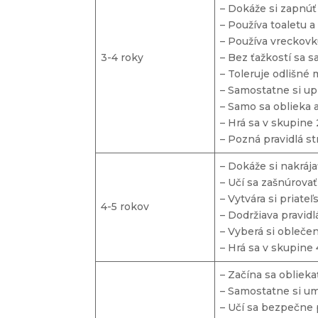
– Dokáže si zapnúť
– Používa toaletu 
– Používa vreckovku
3-4 roky
– Bez ťažkostí sa 
– Toleruje odlišné 
– Samostatne si upr
– Samo sa oblieka 
– Hrá sa v skupine
– Pozná pravidlá st
– Dokáže si nakráj
– Učí sa zašnúrovať
– Vytvára si priateľ
4-5 rokov
– Dodržiava pravidl
– Vyberá si obleče
– Hrá sa v skupine 
– Začína sa obliek
– Samostatne si u
– Učí sa bezpečne 